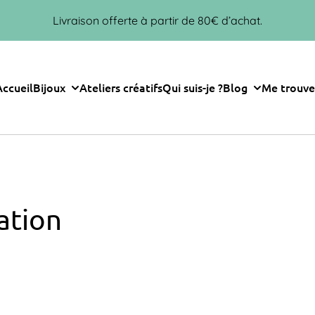
Livraison offerte à partir de 80€ d’achat.
Accueil
Bijoux
Ateliers créatifs
Qui suis-je ?
Blog
Me trouve
iation