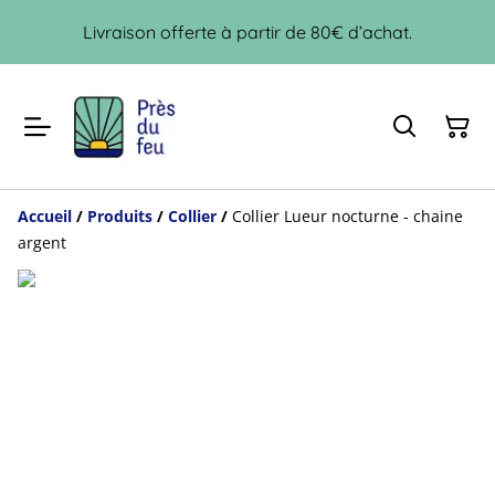
Livraison offerte à partir de 80€ d’achat.
Accueil
/
Produits
/
Collier
/
Collier Lueur nocturne - chaine
argent