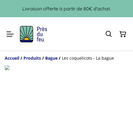
Livraison offerte à partir de 80€ d’achat.
Accueil
/
Produits
/
Bague
/
Les coquelicots - La bague