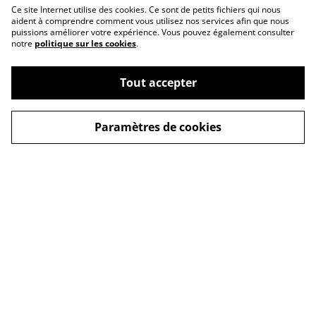
Ce site Internet utilise des cookies. Ce sont de petits fichiers qui nous
aident à comprendre comment vous utilisez nos services afin que nous
puissions améliorer votre expérience. Vous pouvez également consulter
notre
politique sur les cookies
.
Tout accepter
Paramètres de cookies
Conditions
Nous trouver
Politique de cookies
FAQ
Politique de
Newsletter
confidentialité
formulaire de contact
Livraison
© 2026
Près du feu