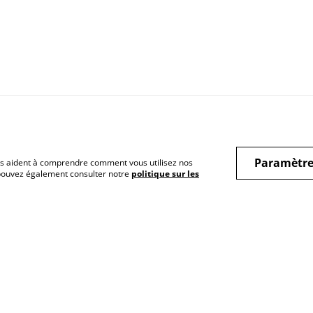
Paramètre
 nous aident à comprendre comment vous utilisez nos
 pouvez également consulter notre
politique sur les
Conditions
Nous trouver
Politique de cookies
FAQ
Politique de
Newsletter
confidentialité
formulaire de contact
Livraison