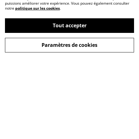
puissions améliorer votre expérience. Vous pouvez également consulter
notre
politique sur les cookies
.
Tout accepter
Paramètres de cookies
Conditions
Nous trouver
Politique de cookies
FAQ
Politique de
Newsletter
confidentialité
formulaire de contact
Livraison
© 2026
Près du feu