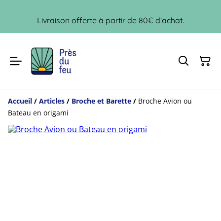
Livraison offerte à partir de 80€ d’achat.
Accueil
/
Articles
/
Broche et Barette
/
Broche Avion ou
Bateau en origami