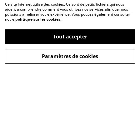
Ce site Internet utilise des cookies. Ce sont de petits fichiers qui nous
aident à comprendre comment vous utilisez nos services afin que nous
puissions améliorer votre expérience. Vous pouvez également consulter
notre
politique sur les cookies
.
Tout accepter
Paramètres de cookies
Conditions
Nous trouver
Politique de cookies
FAQ
Politique de
Newsletter
confidentialité
formulaire de contact
Livraison
© 2026
Près du feu